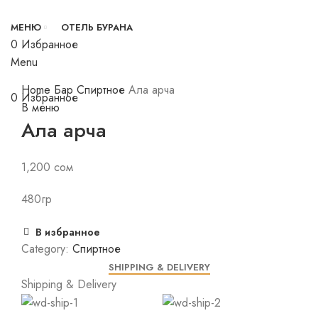
МЕНЮ
ОТЕЛЬ БУРАНА
0
Избранное
Menu
Click to enlarge
Home
Бар
Спиртное
Ала арча
0
Избранное
В меню
Ала арча
1,200
сом
480гр
В избранное
Category:
Спиртное
SHIPPING & DELIVERY
Shipping & Delivery