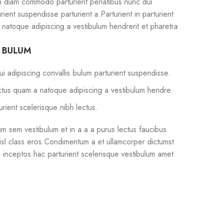
m diam commodo parturient penatibus nunc dui
rient suspendisse parturient a.Parturient in parturient
 natoque adipiscing a vestibulum hendrerit et pharetra
S BULUM
i adipiscing convallis bulum parturient suspendisse.
ectus quam a natoque adipiscing a vestibulum hendre.
urient scelerisque nibh lectus.
m sem vestibulum et in a a a purus lectus faucibus
 nisl class eros.Condimentum a et ullamcorper dictumst
 inceptos hac parturient scelerisque vestibulum amet