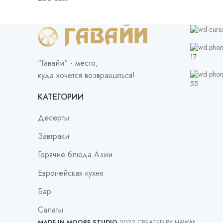
17
"Гавайи" - место,
куда хочется возвращаться!
55
КАТЕГОРИИ
Десерты
Завтраки
Горячие блюда Азии
Европейская кухня
Бар
Салаты
MADE IN MOORE STUDIO
2022 CREATED BY HAWAII