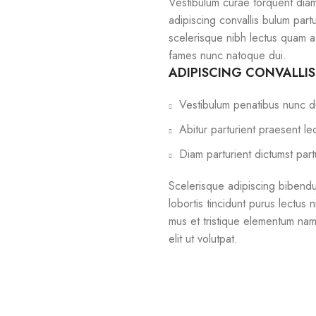
Vestibulum curae torquent dia
adipiscing convallis bulum partu
scelerisque nibh lectus quam a
fames nunc natoque dui.
ADIPISCING CONVALLI
Vestibulum penatibus nunc du
Abitur parturient praesent l
Diam parturient dictumst part
Scelerisque adipiscing bibendu
lobortis tincidunt purus lectus
mus et tristique elementum nam
elit ut volutpat.