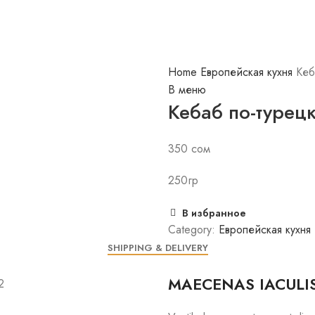
Home
Европейская кухня
Кеб
В меню
Кебаб по-турец
350
сом
250гр
В избранное
Category:
Европейская кухня
SHIPPING & DELIVERY
MAECENAS IACULI