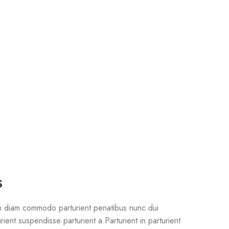
S
m diam commodo parturient penatibus nunc dui
rient suspendisse parturient a.Parturient in parturient