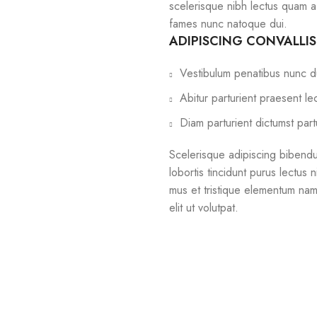
scelerisque nibh lectus quam a
fames nunc natoque dui.
ADIPISCING CONVALLI
Vestibulum penatibus nunc du
Abitur parturient praesent l
Diam parturient dictumst part
Scelerisque adipiscing bibendu
lobortis tincidunt purus lectus
mus et tristique elementum nam
elit ut volutpat.