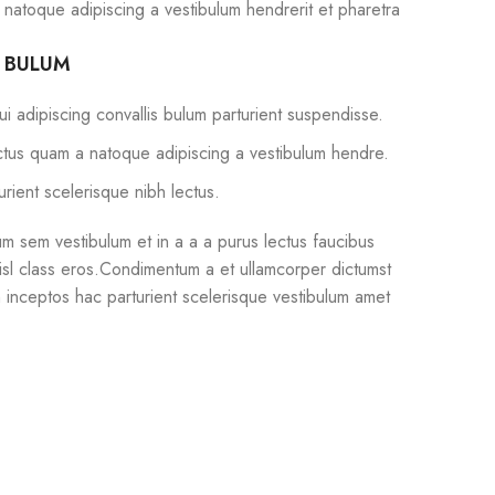
 natoque adipiscing a vestibulum hendrerit et pharetra
S BULUM
i adipiscing convallis bulum parturient suspendisse.
ectus quam a natoque adipiscing a vestibulum hendre.
urient scelerisque nibh lectus.
m sem vestibulum et in a a a purus lectus faucibus
 nisl class eros.Condimentum a et ullamcorper dictumst
 inceptos hac parturient scelerisque vestibulum amet