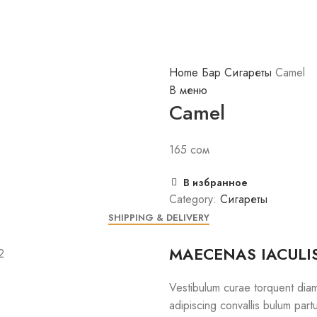
Home
Бар
Сигареты
Camel
В меню
Camel
165
сом
В избранное
Category:
Сигареты
SHIPPING & DELIVERY
MAECENAS IACULI
Vestibulum curae torquent dia
adipiscing convallis bulum partu