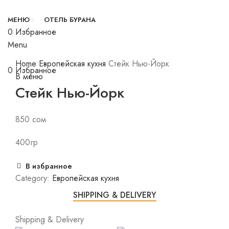
МЕНЮ
ОТЕЛЬ БУРАНА
0
Избранное
Menu
Click to enlarge
Home
Европейская кухня
Стейк Нью-Йорк
0
Избранное
В меню
Стейк Нью-Йорк
850
сом
400гр
В избранное
Category:
Европейская кухня
SHIPPING & DELIVERY
Shipping & Delivery