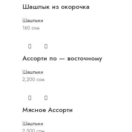
Шашлык из окорочка
Шашлыки
160
сом
Ассорти по — восточному
Шашлыки
2,200
сом
Мясное Ассорти
Шашлыки
2,500
сом