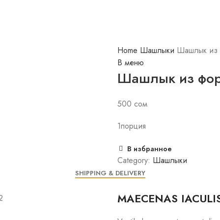
Home
Шашлыки
Шашлык из
В меню
Шашлык из фо
500
сом
1порция
В избранное
Category:
Шашлыки
SHIPPING & DELIVERY
MAECENAS IACULI