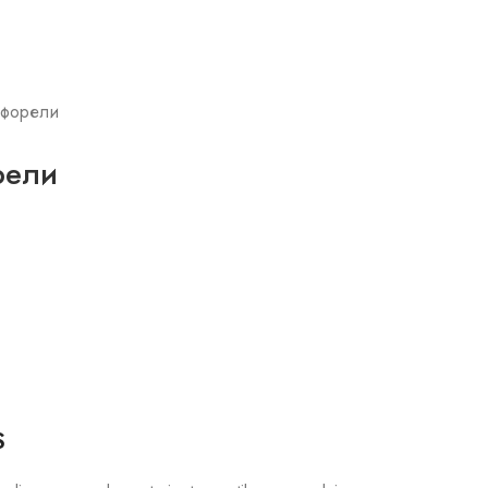
 форели
рели
S