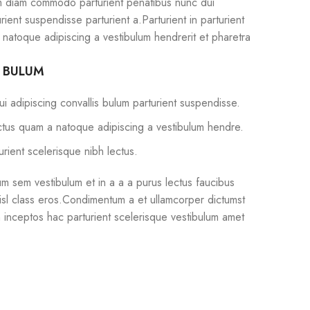
m diam commodo parturient penatibus nunc dui
rient suspendisse parturient a.Parturient in parturient
 natoque adipiscing a vestibulum hendrerit et pharetra
S BULUM
i adipiscing convallis bulum parturient suspendisse.
ectus quam a natoque adipiscing a vestibulum hendre.
urient scelerisque nibh lectus.
m sem vestibulum et in a a a purus lectus faucibus
 nisl class eros.Condimentum a et ullamcorper dictumst
 inceptos hac parturient scelerisque vestibulum amet