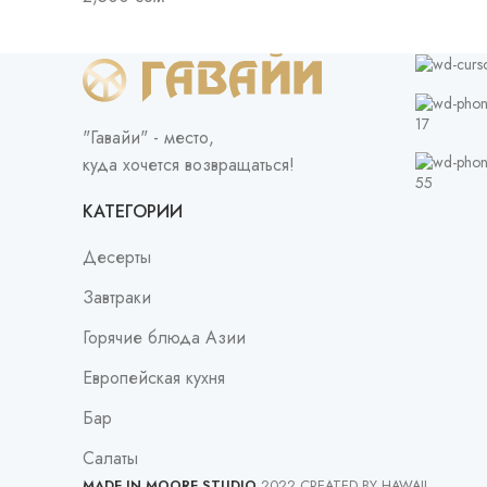
17
"Гавайи" - место,
куда хочется возвращаться!
55
КАТЕГОРИИ
Десерты
Завтраки
Горячие блюда Азии
Европейская кухня
Бар
Салаты
MADE IN MOORE STUDIO
2022 CREATED BY HAWAII