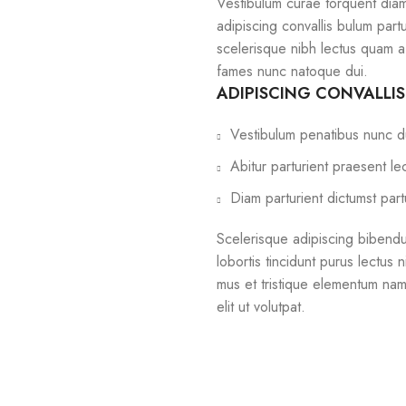
Vestibulum curae torquent dia
adipiscing convallis bulum partu
scelerisque nibh lectus quam a
fames nunc natoque dui.
ADIPISCING CONVALLI
Vestibulum penatibus nunc du
Abitur parturient praesent l
Diam parturient dictumst part
Scelerisque adipiscing bibendu
lobortis tincidunt purus lectus
mus et tristique elementum nam
elit ut volutpat.