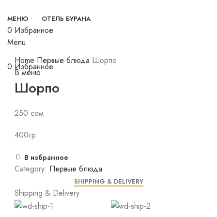
МЕНЮ
ОТЕЛЬ БУРАНА
0
Избранное
Menu
Click to enlarge
Home
Первые блюда
Шорпо
0
Избранное
В меню
Шорпо
250
сом
400гр
В избранное
Category:
Первые блюда
SHIPPING & DELIVERY
Shipping & Delivery