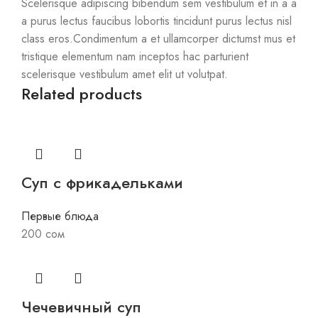
Scelerisque adipiscing bibendum sem vestibulum et in a a
a purus lectus faucibus lobortis tincidunt purus lectus nisl
class eros.Condimentum a et ullamcorper dictumst mus et
tristique elementum nam inceptos hac parturient
scelerisque vestibulum amet elit ut volutpat.
Related products
Суп с фрикадельками
Первые блюда
200
сом
Чечевичный суп