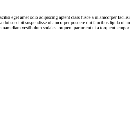
lisi eget amet odio adipiscing aptent class fusce a ullamcorper facilis
itora dui suscipit suspendisse ullamcorper posuere dui faucibus ligula ull
 nam diam vestibulum sodales torquent parturient ut a torquent tempor u