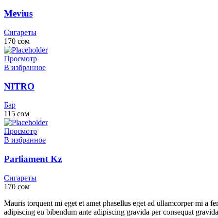
Mevius
Сигареты
170
сом
Просмотр
В избранное
NITRO
Бар
115
сом
Просмотр
В избранное
Parliament Kz
Сигареты
170
сом
Mauris torquent mi eget et amet phasellus eget ad ullamcorper mi a
adipiscing eu bibendum ante adipiscing gravida per consequat gravida 