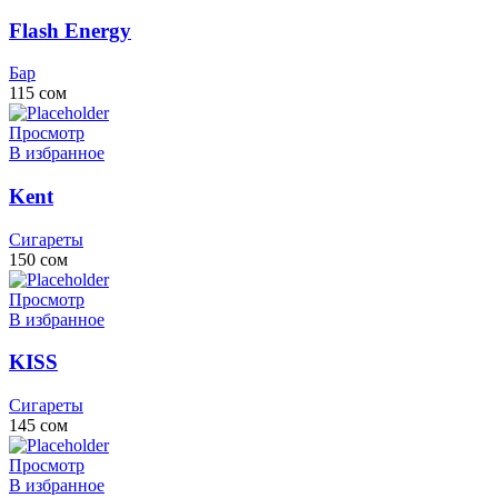
Flash Energy
Бар
115
сом
Просмотр
В избранное
Kent
Сигареты
150
сом
Просмотр
В избранное
KISS
Сигареты
145
сом
Просмотр
В избранное