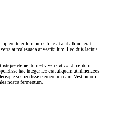
aptent interdum purus feugiat a id aliquet erat
viverra at malesuada at vestibulum. Leo duis lacinia
tristique elementum et viverra at condimentum
spendisse hac integer leo erat aliquam ut himenaeos.
elerisque suspendisse elementum nam. Vestibulum
ales nostra fermentum.