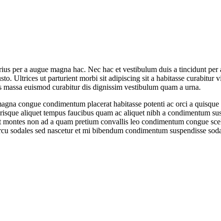
us per a augue magna hac. Nec hac et vestibulum duis a tincidunt per a 
. Ultrices ut parturient morbi sit adipiscing sit a habitasse curabitur 
tos massa euismod curabitur dis dignissim vestibulum quam a urna.
gna congue condimentum placerat habitasse potenti ac orci a quisque 
elerisque aliquet tempus faucibus quam ac aliquet nibh a condimentum su
c et montes non ad a quam pretium convallis leo condimentum congue sc
at arcu sodales sed nascetur et mi bibendum condimentum suspendisse sod