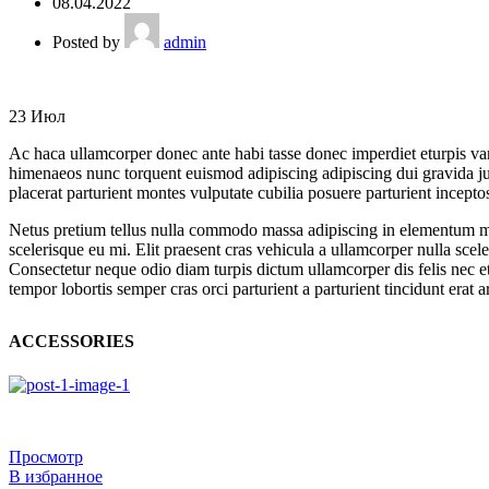
08.04.2022
Posted by
admin
23
Июл
Ac haca ullamcorper donec ante habi tasse donec imperdiet eturpis vari
himenaeos nunc torquent euismod adipiscing adipiscing dui gravida justo
placerat parturient montes vulputate cubilia posuere parturient incep
Netus pretium tellus nulla commodo massa adipiscing in elementum ma
scelerisque eu mi. Elit praesent cras vehicula a ullamcorper nulla sc
Consectetur neque odio diam turpis dictum ullamcorper dis felis ne
tempor lobortis semper cras orci parturient a parturient tincidunt er
ACCESSORIES
Просмотр
В избранное