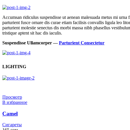
Accumsan ridiculus suspendisse ut aenean malesuada metus mi urna faci
parturient fusce ornare dis curae etiam facilisis convallis ligula leo l
parturient molestie senectus dis morbi massa nibh phasellus vestibulum
tristique aptent sit hac dis iaculis.
Suspendisse Ullamcorper —
Parturient Consectetur
LIGHTING
Просмотр
В избранное
Camel
Сигареты
165
сом